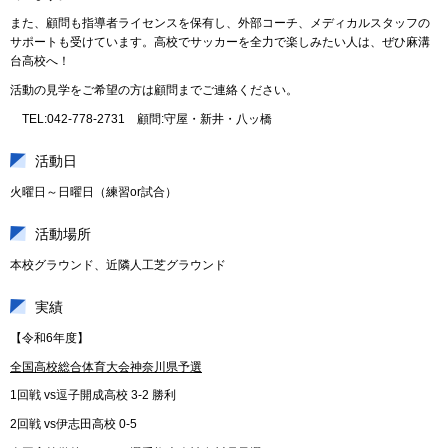
また、顧問も指導者ライセンスを保有し、外部コーチ、メディカルスタッフの
サポートも受けています。高校でサッカーを全力で楽しみたい人は、ぜひ麻溝
台高校へ！
活動の見学をご希望の方は顧問までご連絡ください。
TEL:042-778-2731 顧問:守屋・新井・八ッ橋
活動日
火曜日～日曜日（練習or試合）
活動場所
本校グラウンド、近隣人工芝グラウンド
実績
【令和6年度】
全国高校総合体育大会神奈川県予選
1回戦 vs逗子開成高校 3-2 勝利
2回戦 vs伊志田高校 0-5