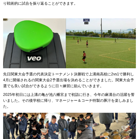
り戦術的に試合を振り返ることができます。
先日関東大会予選の代表決定トーナメント決勝戦で上溝南高校に2vs1で勝利し
4月に開催されるの関東大会2予選出場を決めることができました。関東大会予
選でも良い試合ができるように日々練習に励んでいきます。
2025年初日には上溝の亀が池八幡宮まで初詣に行き、今年の麻溝台の活躍を誓
いました。その後学校に帰り、マネージャー＆コーチ特製の豚汁を楽しみまし
た。