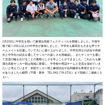
2月23日に中学生を招いて麻溝台高校フェスティバルを開催しました。午前午
後で延べ150人以上の中学生が参加しました。中学生も麻高生も大きな声でチ
ームメイトを応援していて大いに盛り上がりました。中学生同士の試合や高校
生と中学生の試合を通してサッカーの楽しさを再確認し、またサッカーを通じ
て交流の輪を広げることの素晴らしさを学ぶことができました。これからも麻
溝台高校サッカー部は地域に密着し、中学校や周辺チームと交流を深めていき
たいと考えています。本校サッカー部と練習試合や合同練習を希望するチーム
がありましたら顧問（守屋・新井 TEL:042-778-2731）まで気軽にご連絡くだ
さい。