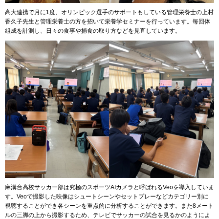
高大連携で月に1度、オリンピック選手のサポートもしている管理栄養士の上村
香久子先生と管理栄養士の方を招いて栄養学セミナーを行っています。毎回体
組成を計測し、日々の食事や捕食の取り方などを見直しています。
麻溝台高校サッカー部は究極のスポーツAIカメラと呼ばれるVeoを導入していま
す。Veoで撮影した映像はシュートシーンやセットプレーなどカテゴリー別に
視聴することができ各シーンを重点的に分析することができます。また8メート
ルの三脚の上から撮影するため、テレビでサッカーの試合を見るかのようによ