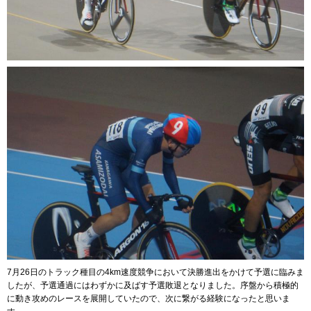
7月26日のトラック種目の4km速度競争において決勝進出をかけて予選に臨みま
したが、予選通過にはわずかに及ばす予選敗退となりました。序盤から積極的
に動き攻めのレースを展開していたので、次に繋がる経験になったと思いま