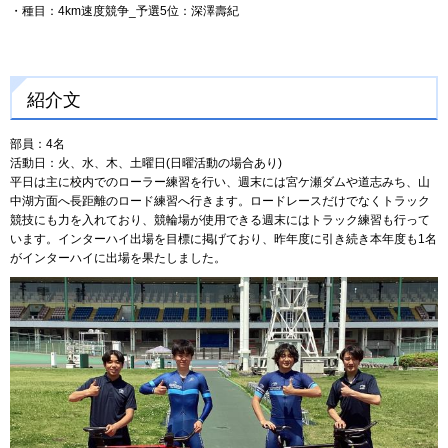
・種目：4km速度競争_予選5位：深澤壽紀
紹介文
部員：4名
活動日：火、水、木、土曜日(日曜活動の場合あり)
平日は主に校内でのローラー練習を行い、週末には宮ケ瀬ダムや道志みち、山
中湖方面へ長距離のロード練習へ行きます。ロードレースだけでなくトラック
競技にも力を入れており、競輪場が使用できる週末にはトラック練習も行って
います。インターハイ出場を目標に掲げており、昨年度に引き続き本年度も1名
がインターハイに出場を果たしました。