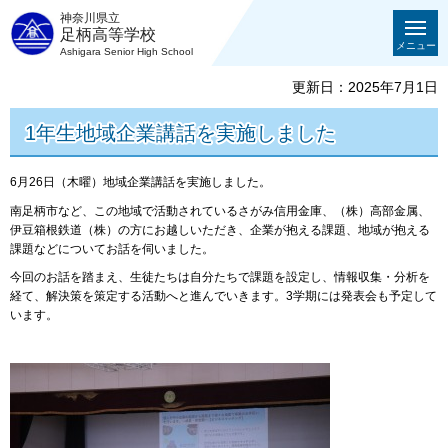
神奈川県立
足柄高等学校
メニュー
Ashigara Senior High School
更新日：2025年7月1日
1年生地域企業講話を実施しました
6月26日（木曜）地域企業講話を実施しました。
南足柄市など、この地域で活動されているさがみ信用金庫、（株）高部金属、
伊豆箱根鉄道（株）の方にお越しいただき、企業が抱える課題、地域が抱える
課題などについてお話を伺いました。
今回のお話を踏まえ、生徒たちは自分たちで課題を設定し、情報収集・分析を
経て、解決策を策定する活動へと進んでいきます。3学期には発表会も予定して
います。