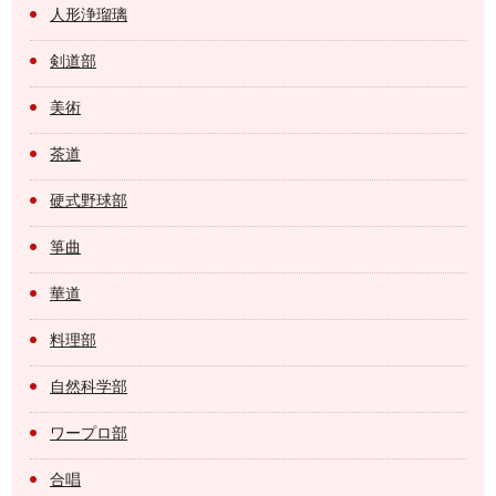
人形浄瑠璃
剣道部
美術
茶道
硬式野球部
箏曲
華道
料理部
自然科学部
ワープロ部
合唱