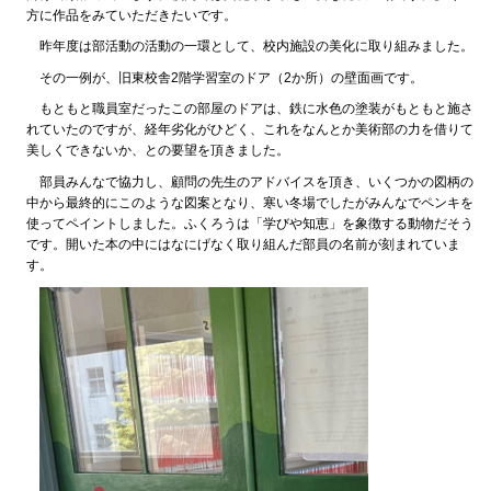
方に作品をみていただきたいです。
昨年度は部活動の活動の一環として、校内施設の美化に取り組みました。
その一例が、旧東校舎2階学習室のドア（2か所）の壁面画です。
もともと職員室だったこの部屋のドアは、鉄に水色の塗装がもともと施さ
れていたのですが、経年劣化がひどく、これをなんとか美術部の力を借りて
美しくできないか、との要望を頂きました。
部員みんなで協力し、顧問の先生のアドバイスを頂き、いくつかの図柄の
中から最終的にこのような図案となり、寒い冬場でしたがみんなでペンキを
使ってペイントしました。ふくろうは「学びや知恵」を象徴する動物だそう
です。開いた本の中にはなにげなく取り組んだ部員の名前が刻まれていま
す。