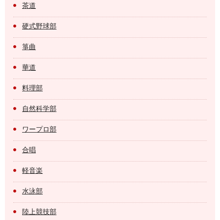
茶道
硬式野球部
箏曲
華道
料理部
自然科学部
ワープロ部
合唱
軽音楽
水泳部
陸上競技部