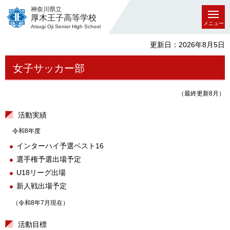
神奈川県立
厚木王子高等学校
メニュー
Atsugi Oji Senior High School
更新日：2026年8月5日
女子サッカー部
（最終更新8月）
活動実績
令和8年度
インターハイ予選ベスト16
選手権予選出場予定
U18リーグ出場
新人戦出場予定
（令和8年7月現在）
活動目標