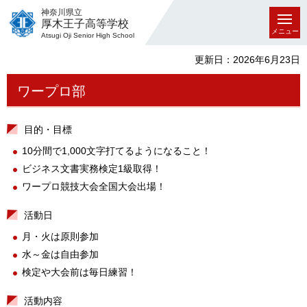
神奈川県立
厚木王子高等学校
メニュー
Atsugi Oji Senior High School
更新日：2026年6月23日
ワープロ部
目的・目標
10分間で1,000文字打てるようになること！
ビジネス文書実務検定1級取得！
ワープロ競技大会全国大会出場！
活動日
月・火は原則参加
水～金は自由参加
検定や大会前は毎日練習！
活動内容