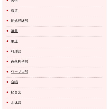
美術
茶道
硬式野球部
箏曲
華道
料理部
自然科学部
ワープロ部
合唱
軽音楽
水泳部