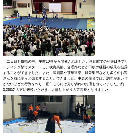
二日目も快晴の中、午前10時から開催されました。体育館での発表はチアリ
ーディング部でスタートし、吹奏楽部、合唱部などが日頃の練習の成果を披露
することができました。また、演劇部や茶華道部、軽音楽部なども多くのお客
さんを前に堂々と発表することができました。中庭の屋台では、調理が追い付
かないほどの行列を作り、正午ごろには売り切れのお店も出ていました。約
3,200名の方に来校いただき、大盛り上がりの茅高祭となりました。