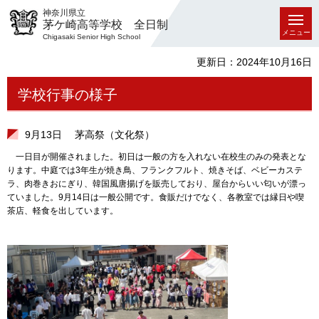
神奈川県立
茅ケ崎高等学校 全日制
メニュー
Chigasaki Senior High School
更新日：2024年10月16日
学校行事の様子
9月13日 茅高祭（文化祭）
一日目が開催されました。初日は一般の方を入れない在校生のみの発表とな
ります。中庭では3年生が焼き鳥、フランクフルト、焼きそば、ベビーカステ
ラ、肉巻きおにぎり、韓国風唐揚げを販売しており、屋台からいい匂いが漂っ
ていました。9月14日は一般公開です。食販だけでなく、各教室では縁日や喫
茶店、軽食を出しています。