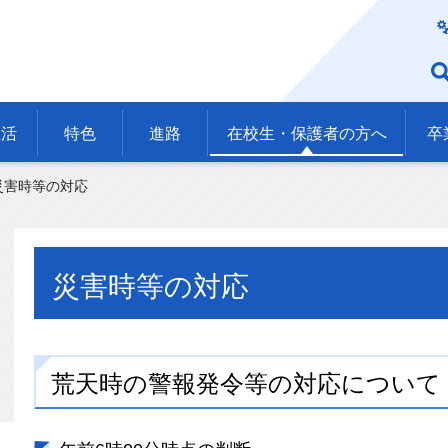
生活
特色
進路
在校生・保護者の方へ
卒
災害時等の対応
災害時等の対応
荒天時の警報発令等の対応について