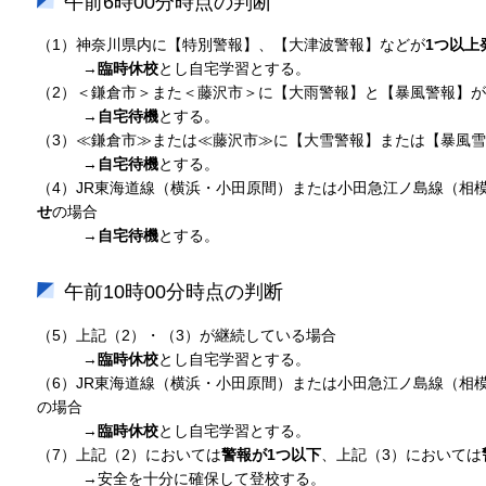
午前6時00分時点の判断
（1）神奈川県内に【特別警報】、【大津波警報】などが
1つ以上
→
臨時休校
とし自宅学習とする。
（2）＜鎌倉市＞また＜藤沢市＞に【大雨警報】と【暴風警報】が
→
自宅待機
とする。
（3）≪鎌倉市≫または≪藤沢市≫に【大雪警報】または【暴風
→
自宅待機
とする。
（4）JR東海道線（横浜・小田原間）または小田急江ノ島線（相
せ
の場合
→
自宅待機
とする。
午前10時00分時点の判断
（5）上記（2）・（3）が継続している場合
→
臨時休校
とし自宅学習とする。
（6）JR東海道線（横浜・小田原間）または小田急江ノ島線（相
の場合
→
臨時休校
とし自宅学習とする。
（7）上記（2）においては
警報が1つ以下
、上記（3）においては
→安全を十分に確保して登校する。