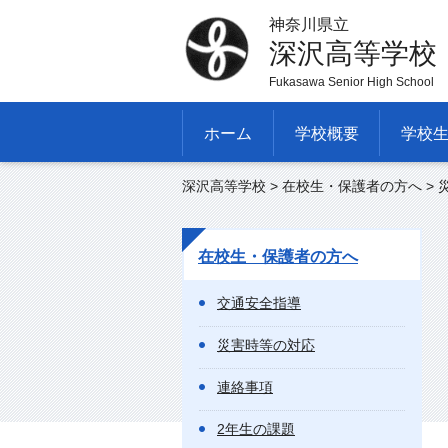
神奈川県立
深沢高等学校
Fukasawa Senior High School
ホーム
学校概要
学校
深沢高等学校
>
在校生・保護者の方へ
> 
在校生・保護者の方へ
交通安全指導
災害時等の対応
連絡事項
2年生の課題