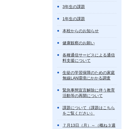
3年生の課題
1年生の課題
本校からのお知らせ
健康観察のお願い
各種通信サービスによる通信
料支援について
生徒の学習保障のための家庭
無線LAN環境にかかる調査
緊急事態宣言解除に伴う教育
活動等の再開について
課題について（課題はこちら
をご覧ください）
７月13日（月）～（概ね３週