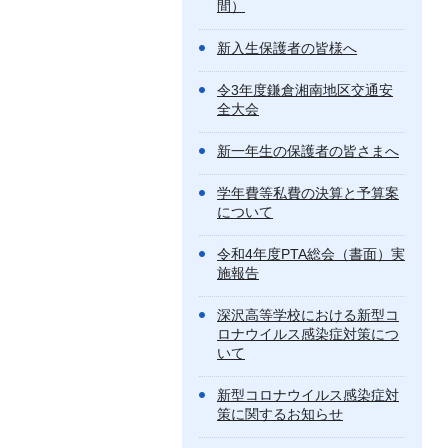
間）
新入生保護者の皆様へ
令3年度鎌倉湘南地区交通安
全大会
新一年生の保護者の皆さまへ
学年費等私費の決算と予算案
について
令和4年度PTA総会（書面）実
施報告
深沢高等学校における新型コ
ロナウイルス感染症対策につ
いて
新型コロナウイルス感染症対
策に関するお知らせ