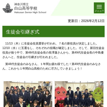
神奈川県立
白山高等学校
メニュー
Hakusan Senior High School
更新日：2026年2月12日
生徒会引継ぎ式
11/13（木）に生徒会役員選挙が行われ、７名の新役員が決定しました。
12/10（水）に互選をし、それぞれの役職が確定しました。そして、新旧生徒会
役員が揃う中で、第48代生徒会長の長澤蓮さんから、第49代生徒会長の中島優
さんへと、生徒会の引継ぎが行われました。
第48代生徒会のみなさん、１年間お疲れ様でした！第49代生徒会のみなさ
ん、これから１年間白山高校のために尽力していきましょう！