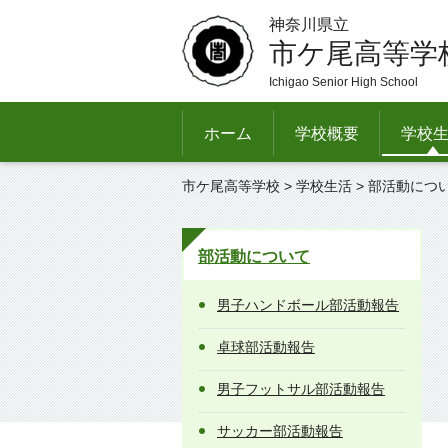
神奈川県立
市ケ尾高等学
Ichigao Senior High School
ホーム
学校概要
学校
市ケ尾高等学校
>
学校生活
>
部活動につ
部活動について
男子ハンドボール部活動報告
卓球部活動報告
男子フットサル部活動報告
サッカー部活動報告