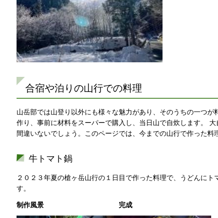
合宿や泊りの山行での料理
山岳部では山登り以外にも様々な魅力があり、そのうちの一つが料
作り、事前に材料をスーパーで購入し、当日山で自炊します。 大
間違いないでしょう。このページでは、今までの山行で作った料
牛トマト鍋
２０２３年夏の槍ヶ岳山行の１日目で作った料理で、うどんにト
す。
制作風景 完成