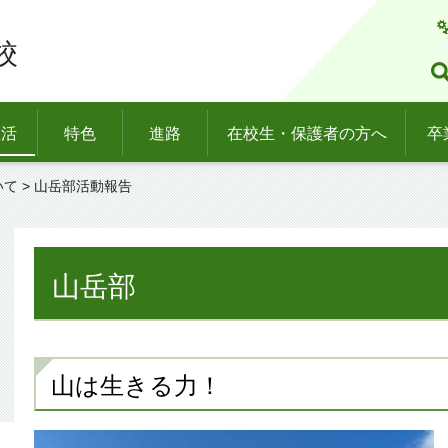
校
生活
特色
進路
在校生・保護者の方へ
卒
いて
> 山岳部活動報告
山岳部
山は生きる力！