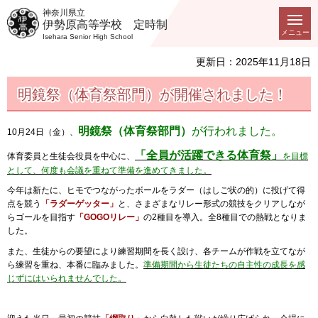
神奈川県立
伊勢原高等学校 定時制
メニュー
Isehara Senior High School
更新日：2025年11月18日
明鏡祭（体育祭部門）が開催されました！
明鏡祭（体育祭部門）
が行われました。
10月24日（金）、
「全員が活躍できる体育祭」
体育委員と生徒会役員を中心に、
を目標
として、何度も会議を重ねて準備を進めてきました。
今年は新たに、ヒモでつながったボールをラダー（はしご状の的）に投げて得
点を競う
「ラダーゲッター」
と、さまざまなリレー形式の競技をクリアしなが
らゴールを目指す
「GOGOリレー」
の2種目を導入。全8種目での熱戦となりま
した。
また、生徒からの要望により練習期間を長く設け、各チームが作戦を立てなが
ら練習を重ね、本番に臨みました。
準備期間から生徒たちの自主性の成長を感
じずにはいられませんでした。