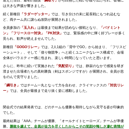
迎えた当日、最初の競技
「綱取り」
から白熱した戦いが繰り広げられ、会場に
は大きな声援が響きました。
続く新種目
「ラダーゲッター」
では、引き分けの末に延長戦にもつれ込むな
ど、両チーム共に譲らぬ攻防が展開されました。
全員参加の
「玉入れ」
は最後まで結果が読めない接戦となり、
「バドミント
ン」「フリースロー対決」「PK対決」
では、緊張感の中に輝く好プレーが多く
見られ、歓声が絶えませんでした。
新種目
「GOGOリレー」
では、2人1組の「背中でGO」から始まり、「フリスビ
ーシュート」、そして「借り物競争」へと続くユニークなレース構成で、会場
全体がバラエティー感に包まれ、楽しい時間になっていたと思います。
さらに、昨年に続いて実施された
「気配切り」
では、静寂のなかで感覚を研ぎ
澄ませた出場者たちの真剣勝負（剣はスポンジですが）が展開され、全員が息
をのんで見守りました。
「綱引き」
ではチーム一丸となって力を合わせ、クライマックスの
「対抗リレ
ー」
では、全員が最後まで走り抜く姿に感動しました。
閉会式での結果発表では、どのチームも優勝を期待しながら見守る姿が印象的
でした。
最終結果は「AAA」チームが優勝、「オールナイトヒーローズ」チームが準優
勝。
勝敗を越えて、全員が全力を尽くしたからこその笑顔や悔しさ滲む表情が