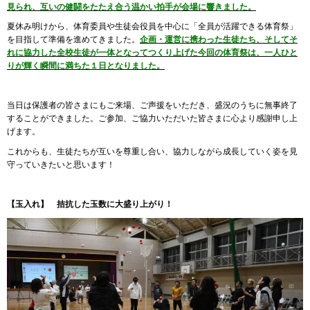
見られ、互いの健闘をたたえ合う温かい拍手が会場に響きました。
夏休み明けから、体育委員や生徒会役員を中心に「全員が活躍できる体育祭」
を目指して準備を進めてきました。
企画・運営に携わった生徒たち、そしてそ
れに協力した全校生徒が一体となってつくり上げた今回の体育祭は、一人ひと
りが輝く瞬間に満ちた１日となりました。
当日は保護者の皆さまにもご来場、ご声援をいただき、盛況のうちに無事終了
することができました。ご参加、ご協力いただいた皆さまに心より感謝申し上
げます。
これからも、生徒たちが互いを尊重し合い、協力しながら成長していく姿を見
守っていきたいと思います！
【玉入れ】 拮抗した玉数に大盛り上がり！