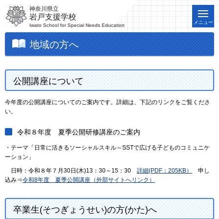
神奈川県立
岩戸支援学校
メニュー
Iwato School for Special Needs Education
地域の方へ
公開講座について
今年度の公開講座についてのご案内です。詳細は、下記のリンクをご覧くださ
い。
令和８年度 夏季公開研修講座のご案内
・テーマ「日常に活きるソーシャルスキル～SSTで広げる子どものコミュニケ
ーション」
日時：令和８年７月30日(木)13：30～15：30
詳細(PDF：205KB）
申し
込み⇒
令和8年度 夏季公開講座（外部サイトへリンク）
卒業生(そつぎょうせい)の方(かた)へ