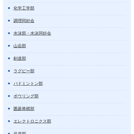
化学工学部
調理同好会
水泳部・水泳同好会
山岳部
剣道部
ラグビー部
バドミントン部
ボウリング部
囲碁将棋部
エレクトロニクス部
弓道部