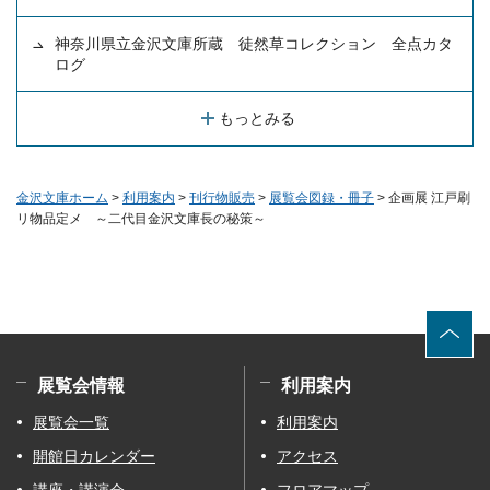
神奈川県立金沢文庫所蔵 徒然草コレクション 全点カタ
ログ
もっとみる
金沢文庫ホーム
>
利用案内
>
刊行物販売
>
展覧会図録・冊子
> 企画展 江戸刷
リ物品定メ ～二代目金沢文庫長の秘策～
展覧会情報
利用案内
展覧会一覧
利用案内
開館日カレンダー
アクセス