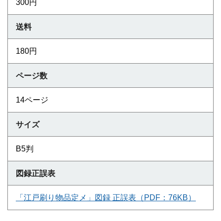
300円
送料
180円
ページ数
14ページ
サイズ
B5判
図録正誤表
「江戸刷り物品定メ」図録 正誤表（PDF：76KB）