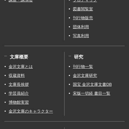
講座・講演会
フロアマップ
図書閲覧室
刊行物販売
団体利用
写真利用
文庫概要
研究
金沢文庫とは
刊行物一覧
収蔵資料
金沢文庫研究
文庫長挨拶
国宝 金沢文庫文書DB
学芸員紹介
宋版一切経 書目一覧
博物館実習
金沢文庫のキャラクター