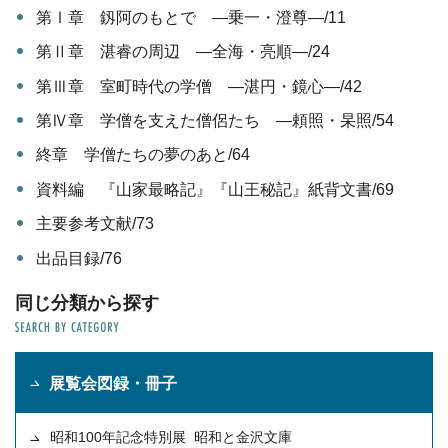
第Ⅰ章 釼阿のもとで ―乗一・澄尊―/11
第Ⅱ章 湛睿の周辺 ―全海・亮順―/24
第Ⅲ章 室町時代の学僧 ―湛円・鏡心―/42
第Ⅳ章 学僧を支えた僧侶たち ―頼照・杲照/54
終章 学僧たちの夢のあと/64
資料編 『山家最略記』『山王秘記』紙背文書/69
主要参考文献/73
出品目録/76
同じ分類から探す
展覧会図録・冊子
昭和100年記念特別展 昭和と金沢文庫