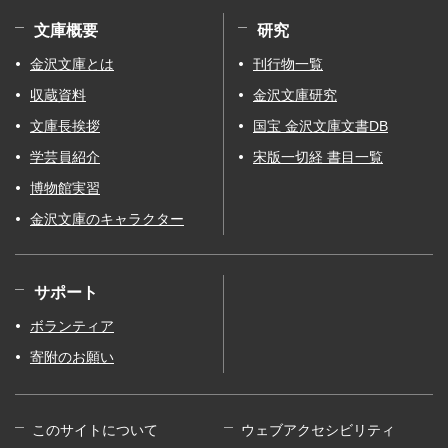
文庫概要
研究
金沢文庫とは
刊行物一覧
収蔵資料
金沢文庫研究
文庫長挨拶
国宝 金沢文庫文書DB
学芸員紹介
宋版一切経 書目一覧
博物館実習
金沢文庫のキャラクター
サポート
ボランティア
寄附のお願い
このサイトについて
ウェブアクセシビリティ