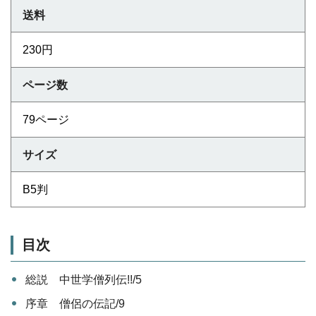
送料
230円
ページ数
79ページ
サイズ
B5判
目次
総説 中世学僧列伝!!/5
序章 僧侶の伝記/9