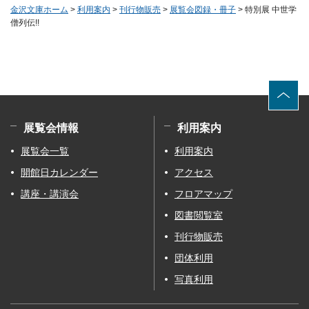
金沢文庫ホーム
>
利用案内
>
刊行物販売
>
展覧会図録・冊子
> 特別展 中世学
僧列伝!!
展覧会情報
利用案内
展覧会一覧
利用案内
開館日カレンダー
アクセス
講座・講演会
フロアマップ
図書閲覧室
刊行物販売
団体利用
写真利用