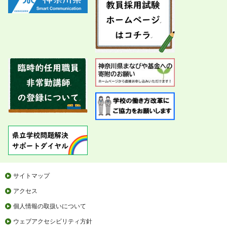
サイトマップ
アクセス
個人情報の取扱いについて
ウェブアクセシビリティ方針