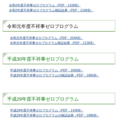
令和
2年度不祥事ゼロプログラム（PDF：210KB）
令和
2年度不祥事ゼロプログラム検証結果（PDF：218KB）
令和元年度不祥事ゼロプログラム
令和元年度不祥事ゼロプログラム（PDF：204KB）
令和元年度不祥事ゼロプログラム検証結果（PDF：213KB）
平成30年度不祥事ゼロプログラム
平成30年度不祥事ゼロプログラム（PDF：206KB）
平成30年度不祥事ゼロプログラムの検証結果（PDF：196KB）
平成29年度不祥事ゼロプログラム
平成29年度不祥事ゼロプログラム（PDF：143KB）
平成29年度不祥事ゼロプログラムの検証結果（PDF：198KB）