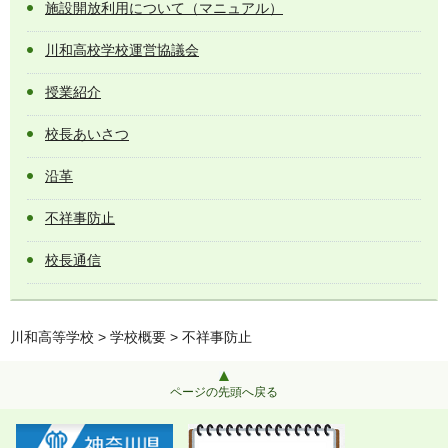
施設開放利用について（マニュアル）
川和高校学校運営協議会
授業紹介
校長あいさつ
沿革
不祥事防止
校長通信
川和高等学校
>
学校概要
> 不祥事防止
ページの先頭へ戻る