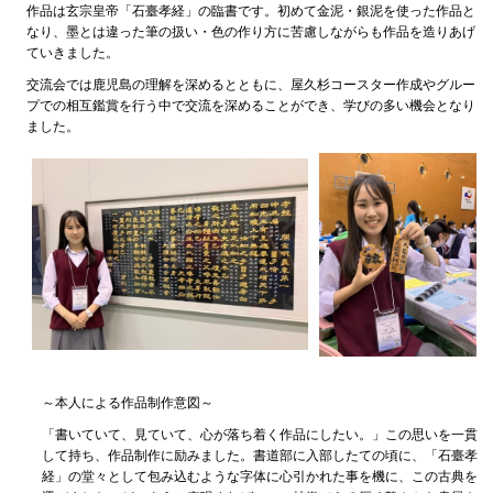
作品は玄宗皇帝「石臺孝経」の臨書です。初めて金泥・銀泥を使った作品と
なり、墨とは違った筆の扱い・色の作り方に苦慮しながらも作品を造りあげ
ていきました。
交流会では鹿児島の理解を深めるとともに、屋久杉コースター作成やグルー
プでの相互鑑賞を行う中で交流を深めることができ、学びの多い機会となり
ました。
～本人による作品制作意図～
「書いていて、見ていて、心が落ち着く作品にしたい。」この思いを一貫
して持ち、作品制作に励みました。書道部に入部したての頃に、「石臺孝
経」の堂々として包み込むような字体に心引かれた事を機に、この古典を