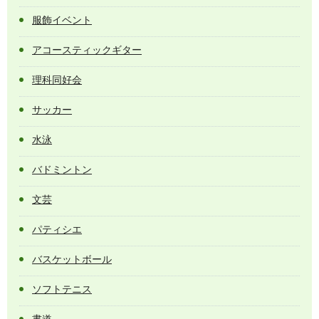
服飾イベント
アコースティックギター
理科同好会
サッカー
水泳
バドミントン
文芸
パティシエ
バスケットボール
ソフトテニス
書道