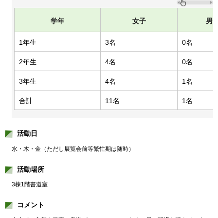
学年
女子
男
1年生
3名
0名
2年生
4名
0名
3年生
4名
1名
合計
11名
1名
活動日
水・木・金（ただし展覧会前等繁忙期は随時）
活動場所
3棟1階書道室
コメント