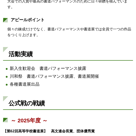
大会での入賞や最高の書道パフォーマンスのために日々研鑽を積んでいま
す。
アピールポイント
個々の錬成だけでなく、書道パフォーマンスや書道展では全員で一つの作品
をつくり上げます。
活動実績
新入生歓迎会
書道パフォーマンス披
露
川和祭
書
道パフォーマンス披露、書道展開催
各種書道展出品
公式戦の戦績
～ 2025年度 ～
【第62回高等学校書道展】
高文連会長賞、団体優秀
賞