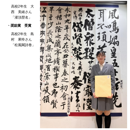
高校2年生 大
西 美緒さん
「灌頂歴名」
・奨励賞
受
賞
高校2年生 島
村 果怜さん
「松風閣詩巻」