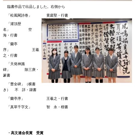
臨書作品で出品しました。右側から
「松風閣詩巻」 黄庭堅・行書
「灌頂歴
名」 空
海・行書
「蘭亭
序」 王羲
之・行書
「天発神讖
碑」 除三庚・
篆書
「曹全碑」（横書
き） 不 詳・隷書
「蘭亭序」 王羲之・行書
「真草千字文」 智 永・楷書
・高文連会長賞
受
賞