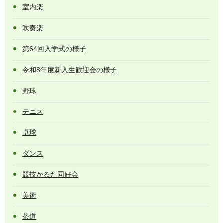
室内楽
吹奏楽
第64回入学式の様子
令和8年度新入生歓迎会の様子
野球
テニス
卓球
ダンス
競技かるた同好会
美術
茶道