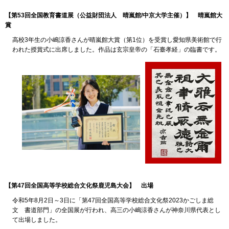
【第53回全国教育書道展（公益財団法人
晴嵐館/中京大学主催）
】
晴嵐館大
賞
高校3年生の小嶋涼香さんが晴嵐館大賞（第1位）を受賞し愛知県美術館で行
われた授賞式に出席しました。作品は玄宗皇帝の「石臺孝経」の臨書です。
【第47回全国高等学校総合文化祭鹿児島大会】
出
場
令和5年8月2日～3日に「第47回全国高等学校総合文化祭2023かごしま総
文 書道部門」の全国展が行われ、高三の小嶋涼香さんが神奈川県代表とし
て出場しました。