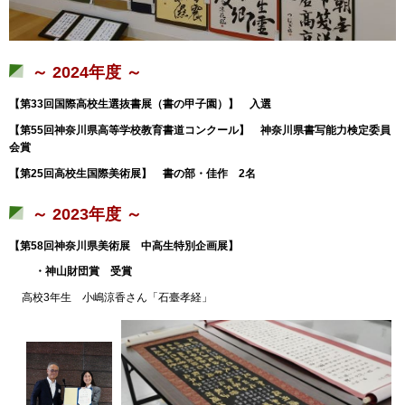
～ 2024年度 ～
【第33回国際高校生選抜書展（書の甲子園）】
入
選
【第55回神奈川県高等学校教育書道コンクール】
神奈川県書写能力検定委員
会
賞
【第25回高校生国際美術展】
書の部・佳
作
2
名
～ 2023年度 ～
【第58回神奈川県美術展
中高生特別企画展
】
・
神山財団賞
受
賞
高校3年生 小嶋涼香さん「石臺孝経」