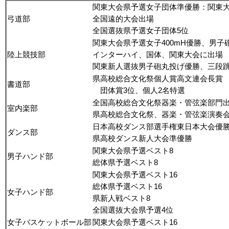
関東大会県予選女子団体準優勝：関東大
弓道部
全国遠的大会出場
全国選抜県予選女子団体5位
関東大会県予選女子400mH優勝、男子
陸上競技部
インターハイ、国体、関東大会に出場
関東新人選抜男子砲丸投げ優勝、三段
県高校総合文化祭個人賞高文連会長賞
書道部
団体賞3位、個人2名特選
全国高校総合文化祭器楽・管弦楽部門
室内楽部
県高校総合文化祭、器楽・管弦楽演奏
日本高校ダンス部選手権東日本大会優
ダンス部
県高校ダンス新人大会準優勝
関東大会県予選ベスト8
男子ハンド部
総体県予選ベスト8
関東大会県予選ベスト16
総体県予選ベスト16
女子ハンド部
県新人戦ベスト8
全国選抜大会県予選4位
女子バスケットボール部
関東大会県予選ベスト16