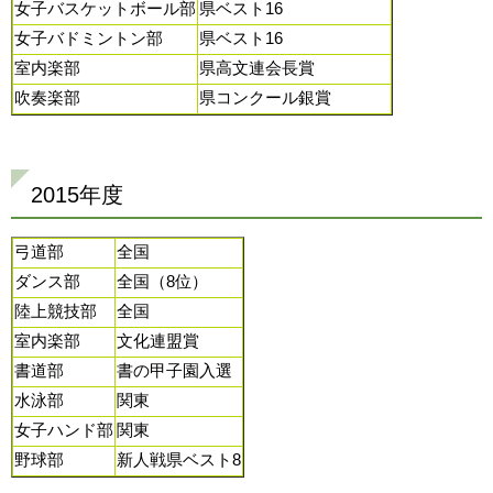
女子バスケットボール部
県ベスト16
女子バドミントン部
県ベスト16
室内楽部
県高文連会長賞
吹奏楽部
県コンクール銀賞
2015年度
弓道部
全国
ダンス部
全国（8位）
陸上競技部
全国
室内楽部
文化連盟賞
書道部
書の甲子園入選
水泳部
関東
女子ハンド部
関東
野球部
新人戦県ベスト8