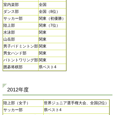
室内楽部
全国
ダンス部
全国（8位）
サッカー部
関東（初優勝）
陸上部
関東（7位）
水泳部
関東
山岳部
関東
男子バドミントン部
関東
男女ハンド部
関東
バトントワリング部
関東
囲碁将棋部
県ベスト4
2012年度
陸上部（女子）
世界ジュニア選手権大会、全国(2位）
サッカー部
県ベスト4