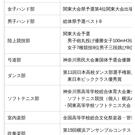
女子ハンド部
関東大会県予選第4位関東大会出場
男子ハンド部
総体県予選ベスト8
関東大会予選
陸上競技部
男子砲丸投げ優勝女子100mH3位
女子7種競技8位男子三段跳び8位
弓道部
神奈川県民大会兼国体予選会優勝
第11回日本高校ダンス部選手権新
ダンス部
東日本ビッククラス優秀賞
神奈川県高等学校総合体育大会兼
ソフトテニス部
ソフトテニス競技（個人）横浜A
・関東高等学校ソフトテニス大会（
室内楽部
全国高等学校総合文化祭楽器・管
第19回横浜アンサンブルコンテス
吹奏楽部