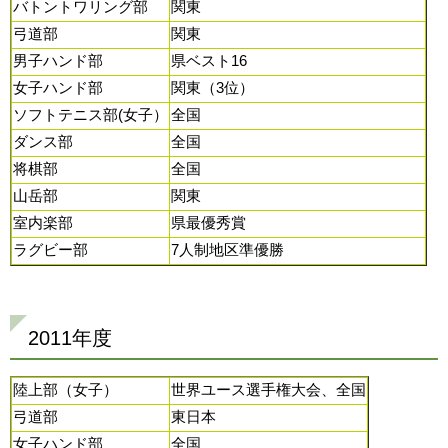
バトントワリング部
関東
弓道部
関東
男子ハンド部
県ベスト16
女子ハンド部
関東（3位）
ソフトテニス部(女子）
全国
ダンス部
全国
将棋部
全国
山岳部
関東
室内楽部
県最優秀賞
ラグビー部
7人制地区準優勝
2011年度
陸上部（女子）
世界ユース選手権大会、全国
弓道部
東日本
女子ハンド部
全国