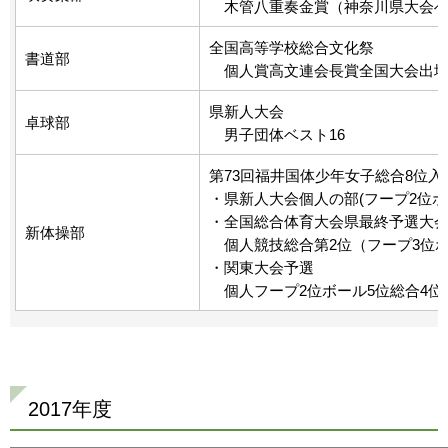
木管八重奏金賞（神奈川県大会
全国高等学校総合文化祭
書道部
個人賞高文連会長賞全国大会出
県新人大会
卓球部
男子団体ベスト16
第73回福井国体少年女子総合8位
・県新人大会個人の部(フープ2位ボ
・全国総合体育大会県最終予選大
新体操部
個人競技総合第2位（フープ3位ボ
・関東大会予選
個人フープ2位ボール5位総合4
2017年度