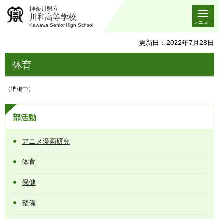
神奈川県立
川和高等学校
メニュー
Kawawa Senior High School
更新日：2022年7月28日
体育
（準備中）
部活動
アニメ漫画研究
体育
保健
整備