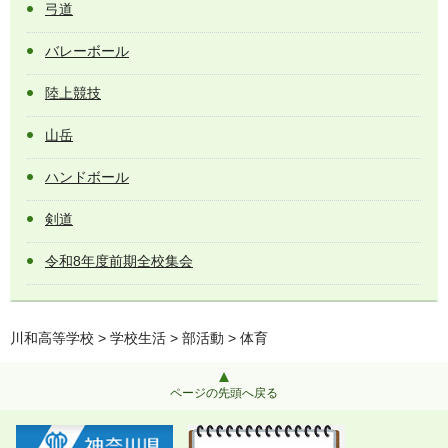
弓道
バレーボール
陸上競技
山岳
ハンドボール
剣道
令和8年度前期全校集会
川和高等学校
>
学校生活
>
部活動
> 体育
ページの先頭へ戻る