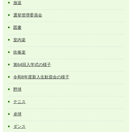
放送
選挙管理委員会
図書
室内楽
吹奏楽
第64回入学式の様子
令和8年度新入生歓迎会の様子
野球
テニス
卓球
ダンス