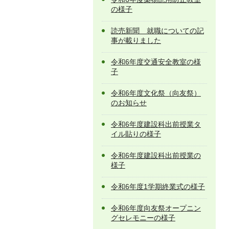
の様子
読売新聞 就職についての記
事が載りました
令和6年度交通安全教室の様
子
令和6年度文化祭（向友祭）
のお知らせ
令和6年度建設科出前授業タ
イル貼りの様子
令和6年度建設科出前授業の
様子
令和6年度1学期終業式の様子
令和6年度向友祭オープニン
グセレモニーの様子