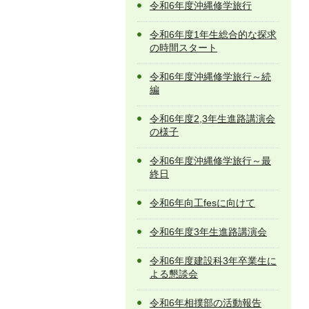
令和6年度沖縄修学旅行
令和6年度1年生総合的な探求
の時間スタート
令和6年度沖縄修学旅行～続
編
令和6年度2,3年生進路講演会
の様子
令和6年度沖縄修学旅行～最
終日
令和6年向工fesに向けて
令和6年度3年生進路講演会
令和6年度建設科3年卒業生に
よる懇談会
令和6年相撲部の活動報告