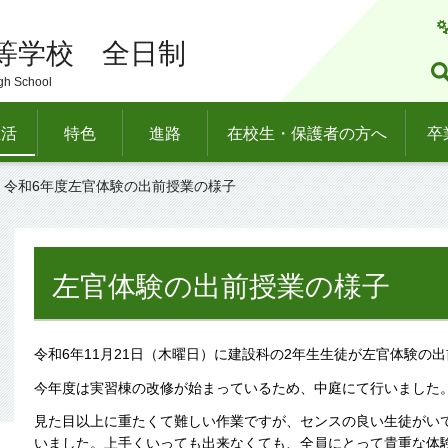
等学校 全日制
gh School
生活
特色
進路
在校生・保護者の方へ
卒
> 令和6年度左官体験の出前授業の様子
左官体験の出前授業の様子
令和6年11月21日（木曜日）に建設科の2年生生徒が左官体験の
今年度は実習棟の改修が始まっているため、中庭にて行いました
見た目以上に重たくて難しい作業ですが、センスの良い生徒がい
いました。上手くいっても出来なくても、全員にとって貴重な体