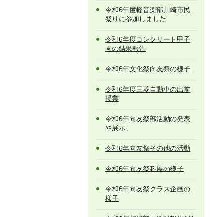
令和6年度軽音楽部川崎市民
祭りに参加しました
令和6年度コンクリート甲子
園の結果報告
令和6年文化祭向友祭の様子
令和6年度三菱自動車の出前
授業
令和6年向友祭部活動の発表
や展示
令和6年向友祭その他の活動
令和6年向友祭科展の様子
令和6年向友祭クラス企画の
様子