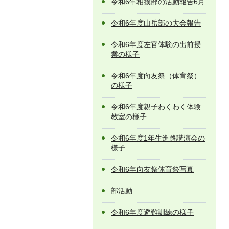
令和6年相撲部の活動報告6月
令和6年度山岳部の大会報告
令和6年度左官体験の出前授
業の様子
令和6年度向友祭（体育祭）
の様子
令和6年度親子わくわく体験
教室の様子
令和6年度1年生進路講演会の
様子
令和6年向友祭体育祭写真
部活動
令和6年度避難訓練の様子