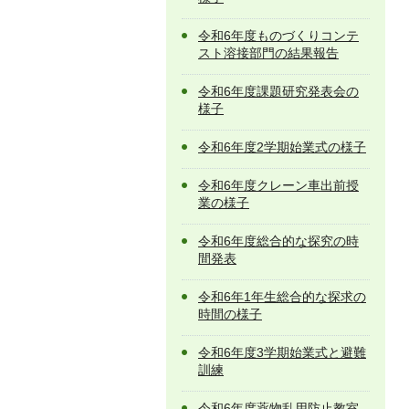
令和6年度ものづくりコンテ
スト溶接部門の結果報告
令和6年度課題研究発表会の
様子
令和6年度2学期始業式の様子
令和6年度クレーン車出前授
業の様子
令和6年度総合的な探究の時
間発表
令和6年1年生総合的な探求の
時間の様子
令和6年度3学期始業式と避難
訓練
令和6年度薬物乱用防止教室