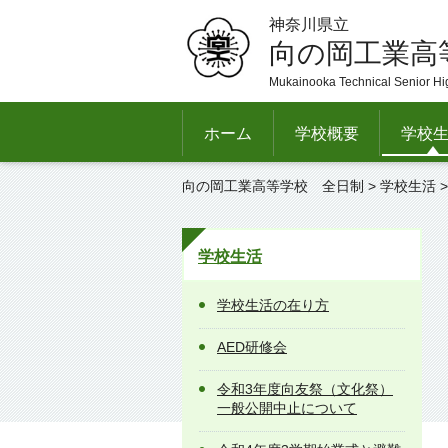
神奈川県立
向の岡工業高
Mukainooka Technical Senior Hi
ホーム
学校概要
学校
向の岡工業高等学校 全日制
>
学校生活
学校生活
学校生活の在り方
AED研修会
令和3年度向友祭（文化祭）
一般公開中止について