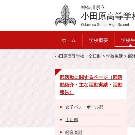
神奈川県立
小田原高等学
Odawara Senior High School
ホーム
学校概要
学校
小田原高等学校 全日制
>
学校生活
>
部
部活動に関するページ（部活
動紹介・主な活動実績・活動
報告）
女子バレーボール部
山岳部
軽音楽部