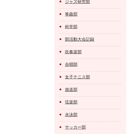
ジャズ研究部
筝曲部
科学部
部活動大会記録
吹奏楽部
合唱部
女子テニス部
放送部
弦楽部
水泳部
サッカー部