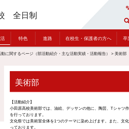
校 全日制
生活
特色
進路
在校生・保護者の方へ
卒
活動に関するページ（部活動紹介・主な活動実績・活動報告）
> 美術部
美術部
【活動紹介】
小田原高校美術部では、油絵、デッサンの他に、陶芸、Tシャツ
を行っております。
文化祭では美術室全体を1つのテーマに染め上げます。また、文
っております。