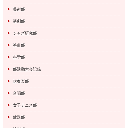
美術部
演劇部
ジャズ研究部
筝曲部
科学部
部活動大会記録
吹奏楽部
合唱部
女子テニス部
放送部