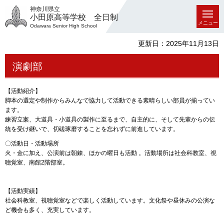
神奈川県立
小田原高等学校 全日制
メニュー
Odawara Senior High School
更新日：2025年11月13日
演劇部
【活動紹介】
脚本の選定や制作からみんなで協力して活動できる素晴らしい部員が揃ってい
ます。
練習立案、大道具・小道具の製作に至るまで、自主的に、そして先輩からの伝
統を受け継いで、切磋琢磨することを忘れずに前進しています。
〇活動日・活動場所
火・金に加え、公演前は朝錬、ほかの曜日も活動 。活動場所は社会科教室、視
聴覚室、南館2階部室。
【活動実績】
社会科教室、視聴覚室などで楽しく活動しています。文化祭や昼休みの公演な
ど機会も多く、充実しています。