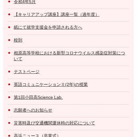
令和4年5月
【キャリアアップ講座】講座一覧（過年度）
紙にて就学支援金を申請される方へ
校則
相原高等学校における新型コロナウイルス感染症対策につ
いて
テストページ
英語コミュニケーションⅡ(2年)の授業
第1回小田高Science Lab.
志願者へのお知らせ
災害時及び交通機関運休時の対応について
高浜ニュース（卒業式）