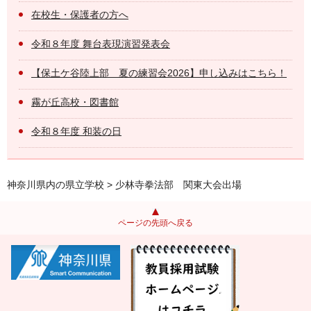
在校生・保護者の方へ
令和８年度 舞台表現演習発表会
【保土ケ谷陸上部 夏の練習会2026】申し込みはこちら！
霧が丘高校・図書館
令和８年度 和装の日
神奈川県内の県立学校
> 少林寺拳法部 関東大会出場
ページの先頭へ戻る