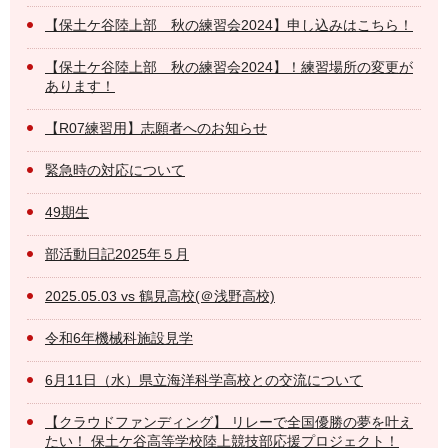
【保土ケ谷陸上部 秋の練習会2024】申し込みはこちら！
【保土ケ谷陸上部 秋の練習会2024】！練習場所の変更が
あります！
【R07練習用】志願者へのお知らせ
緊急時の対応について
49期生
部活動日記2025年５月
2025.05.03 vs 鶴見高校(＠浅野高校)
令和6年機械科施設見学
6月11日（水）県立海洋科学高校との交流について
【クラウドファンディング】 リレーで全国優勝の夢を叶え
たい！ 保土ケ谷高等学校陸上競技部応援プロジェクト！