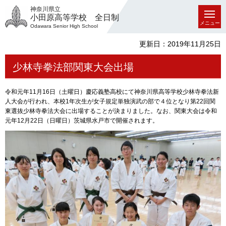
神奈川県立
小田原高等学校 全日制
メニュー
Odawara Senior High School
更新日：2019年11月25日
少林寺拳法部関東大会出場
令和元年11月16日（土曜日）慶応義塾高校にて神奈川県高等学校少林寺拳法新
人大会が行われ、本校1年次生が女子規定単独演武の部で４位となり第22回関
東選抜少林寺拳法大会に出場することが決まりました。なお、関東大会は令和
元年12月22日（日曜日）茨城県水戸市で開催されます。