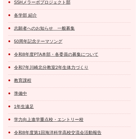
SSHメラーボプロジェクト部
各学部 紹介
志願者へのお知らせ 一般募集
50周年記念テーマソング
令和8年度PTA本部・各委員の募集について
令和7年川崎北分教室2年生体力づくり
教育課程
準備中
1年生遠足
学力向上進学重点校・エントリー校
令和8年度第1回海洋科学高校交流会活動報告