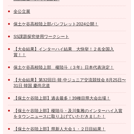
全公立展
保土ケ谷高校陸上部パンフレット2024公開！
SS課題探究使用ワークシート
【大会結果】インターハイ結果 大快挙！２名全国入
賞！！
保土ケ谷高校陸上部 榎陸斗（３年）日本代表決定！
【大会結果】第32回日·韓·中ジュニア交流競技会 8月25日〜
31日 韓国 慶尚北道
【保土ケ谷陸上部】過去最多！39種目県大会出場！
【保土ケ谷陸上部】榎陸斗・及川集雅のインターハイ入賞
をタウンニュースに取り上げていただきました！
【保土ケ谷陸上部】県新人大会１・２日目結果！