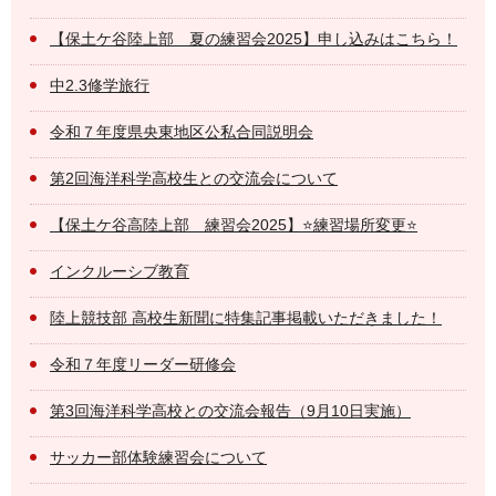
【保土ケ谷陸上部 夏の練習会2025】申し込みはこちら！
中2.3修学旅行
令和７年度県央東地区公私合同説明会
第2回海洋科学高校生との交流会について
【保土ケ谷高陸上部 練習会2025】⭐️練習場所変更⭐️
インクルーシブ教育
陸上競技部 高校生新聞に特集記事掲載いただきました！
令和７年度リーダー研修会
第3回海洋科学高校との交流会報告（9月10日実施）
サッカー部体験練習会について