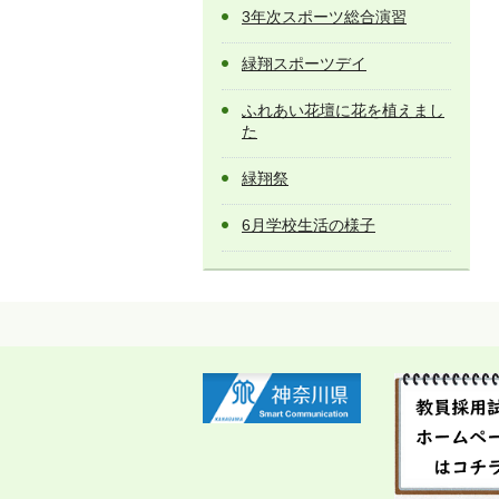
3年次スポーツ総合演習
緑翔スポーツデイ
ふれあい花壇に花を植えまし
た
緑翔祭
6月学校生活の様子