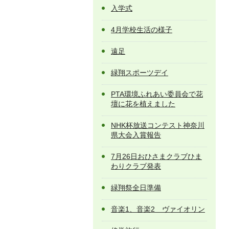
入学式
4月学校生活の様子
遠足
緑翔スポーツデイ
PTA環境ふれあい委員会で花
壇に花を植えました
NHK杯放送コンテスト神奈川
県大会入賞報告
7月26日おひさまクラブひま
わりクラブ発表
緑翔祭全日準備
音楽1、音楽2 ヴァイオリン