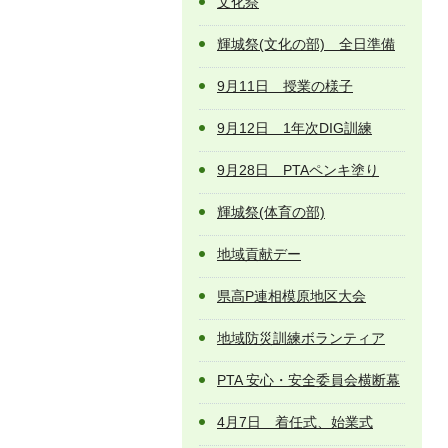
文化祭
輝城祭(文化の部) 全日準備
9月11日 授業の様子
9月12日 1年次DIG訓練
9月28日 PTAペンキ塗り
輝城祭(体育の部)
地域貢献デー
県高P連相模原地区大会
地域防災訓練ボランティア
PTA 安心・安全委員会横断幕
4月7日 着任式、始業式