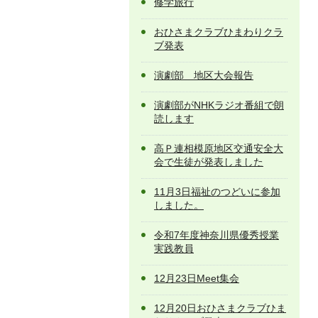
修学旅行
おひさまクラブひまわりクラ
ブ発表
演劇部 地区大会報告
演劇部がNHKラジオ番組で朗
読します
高Ｐ連相模原地区交通安全大
会で生徒が発表しました
11月3日福祉のつどいに参加
しました。
令和7年度神奈川県優秀授業
実践教員
12月23日Meet集会
12月20日おひさまクラブひま