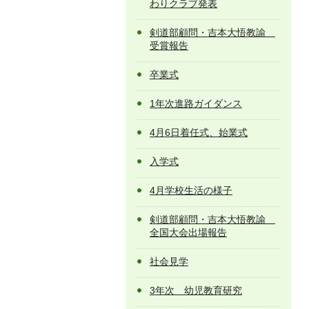
わりクラブ発表
剣道部顧問・吉本大悟教諭
受賞報告
卒業式
1年次進路ガイダンス
4月6日着任式、始業式
入学式
4月学校生活の様子
剣道部顧問・吉本大悟教諭
全国大会出場報告
社会見学
3年次 幼児教育研究