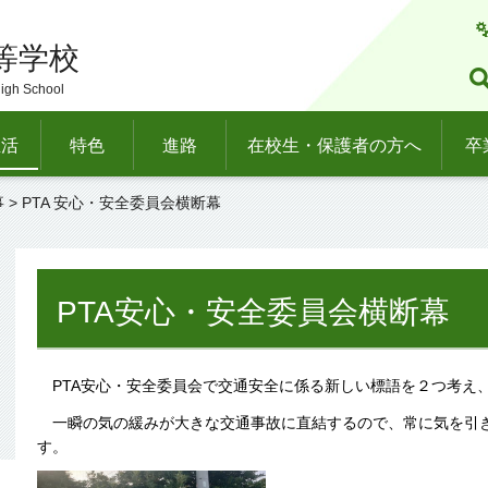
等学校
igh School
生活
特色
進路
在校生・保護者の方へ
卒
事
> PTA 安心・安全委員会横断幕
PTA安心・安全委員会横断幕
PTA安心・安全委員会で交通安全に係る新しい標語を２つ考え
一瞬の気の緩みが大きな交通事故に直結するので、常に気を引
す。