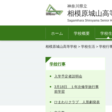
神奈川県立
相模原城山高
Sagamihara Shiroyama Senior H
ホーム
学校概要
学校
相模原城山高等学校
>
学校生活
>
学校行
学校行事
入学予定者説明会
3月18日 １年次修学旅行事
前学習
ひまわりクラブ 人形劇発表