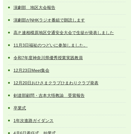
演劇部 地区大会報告
演劇部がNHKラジオ番組で朗読します
高Ｐ連相模原地区交通安全大会で生徒が発表しました
11月3日福祉のつどいに参加しました。
令和7年度神奈川県優秀授業実践教員
12月23日Meet集会
12月20日おひさまクラブひまわりクラブ発表
剣道部顧問・吉本大悟教諭 受賞報告
卒業式
1年次進路ガイダンス
4月6日着任式、始業式