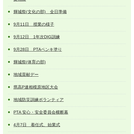
輝城祭(文化の部) 全日準備
9月11日 授業の様子
9月12日 1年次DIG訓練
9月28日 PTAペンキ塗り
輝城祭(体育の部)
地域貢献デー
県高P連相模原地区大会
地域防災訓練ボランティア
PTA 安心・安全委員会横断幕
4月7日 着任式、始業式