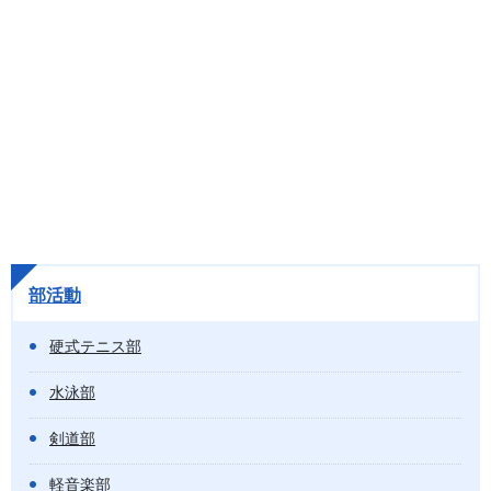
部活動
硬式テニス部
水泳部
剣道部
軽音楽部