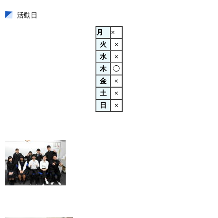
活動日
月
×
火
×
水
×
木
◯
金
×
土
×
日
×