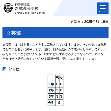
神奈川県立
新城高等学校
メニュー
Shinjo Senior High School
更新日：2025年5月19日
文芸部
文芸部では小説を書くことを主な活動としています。また、その小説は文化祭
で配布する冊子に掲載します。週に一回の活動なので兼部もしやすいです。小
説を書いたことがない人でも、続ければ必ず書けるようになるので、気になっ
た方はぜひ見学に来てください！部員一同、楽しみにお待ちしています！
部員数
男
女
1年
0
0
2年
3
0
3年
3
3
合計
9