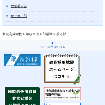
放送委員会
サッカー部
新城高等学校
>
学校生活
>
部活動
> 茶道部
ページの先頭へ戻る