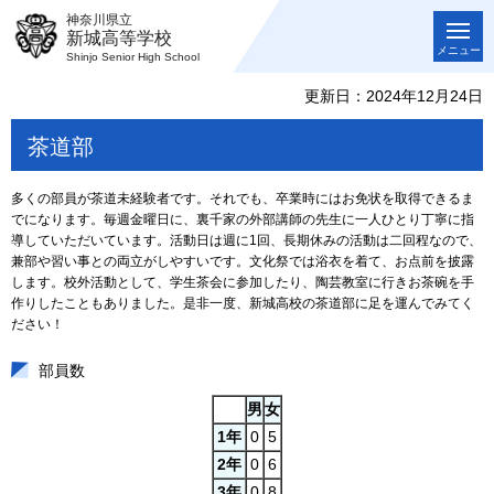
神奈川県立
新城高等学校
メニュー
Shinjo Senior High School
更新日：2024年12月24日
茶道部
多くの部員が茶道未経験者です。それでも、卒業時にはお免状を取得できるま
でになります。毎週金曜日に、裏千家の外部講師の先生に一人ひとり丁寧に指
導していただいています。活動日は週に1回、長期休みの活動は二回程なので、
兼部や習い事との両立がしやすいです。文化祭では浴衣を着て、お点前を披露
します。校外活動として、学生茶会に参加したり、陶芸教室に行きお茶碗を手
作りしたこともありました。是非一度、新城高校の茶道部に足を運んでみてく
ださい！
部員数
男
女
1年
0
5
2年
0
6
3年
0
8