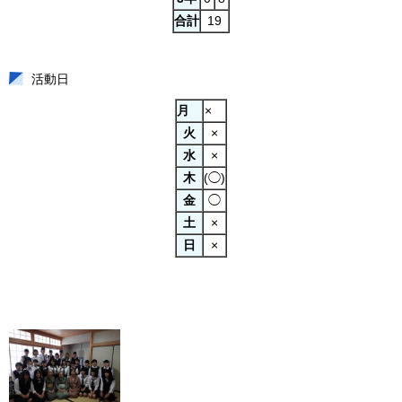
合計
19
活動日
月
×
火
×
水
×
木
(◯)
金
◯
土
×
日
×