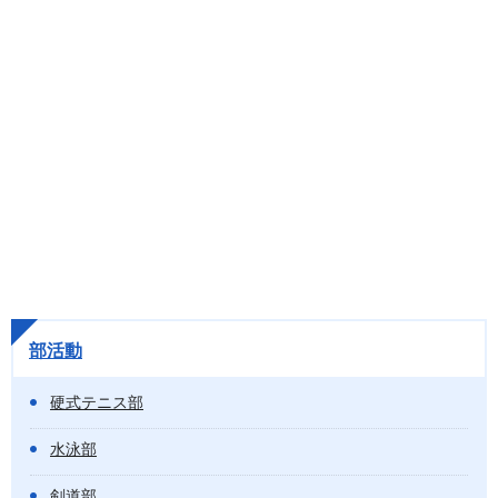
部活動
硬式テニス部
水泳部
剣道部