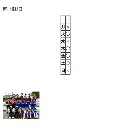
活動日
月
×
火
◯
水
×
木
◯
金
◯
土
◯
日
×