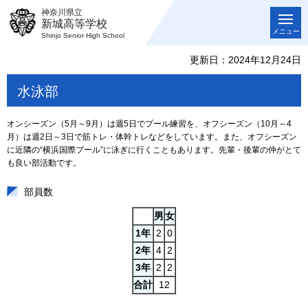
神奈川県立
新城高等学校
メニュー
Shinjo Senior High School
更新日：2024年12月24日
水泳部
オンシーズン（5月～9月）は週5日でプール練習を、オフシーズン（10月～4
月）は週2日～3日で筋トレ・体幹トレなどをしています。また、オフシーズン
に近隣の“横浜国際プール”に泳ぎに行くこともあります。先輩・後輩の仲がとて
も良い部活動です。
部員数
男
女
1年
2
0
2年
4
2
3年
2
2
合計
12