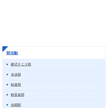
部活動
硬式テニス部
水泳部
剣道部
軽音楽部
合唱部