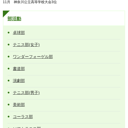
11月 神奈川公立高等学校大会3位
部活動
卓球部
テニス部(女子)
ワンダーフォーゲル部
書道部
演劇部
テニス部(男子)
美術部
コーラス部