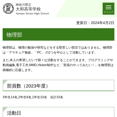
神奈川県立
大和高等学校
メニュー
Yamato Senior High School
更新日：2024年4月2日
物理部
物理部は、物理の勉強や研究などをする堅苦しい部活ではありません。物理部
は「アマチュア無線」「PC」 の2つを中心として活動しています。
また,本人の希望しだいで様々な活動をすることができます。プログラミングや
動画編集,電子工作,MMD,Vtuber制作など,「部員のやってみたい！」を物理部は
積極的に応援します。
部員数（2023年度）
3年生14名,2年生9名,1年生10名 合計33名
活動日