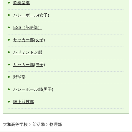
吹奏楽部
バレーボール(女子)
ESS（英語部）
サッカー部(女子)
バドミントン部
サッカー部(男子)
野球部
バレーボール部(男子)
陸上競技部
大和高等学校
>
部活動
> 物理部