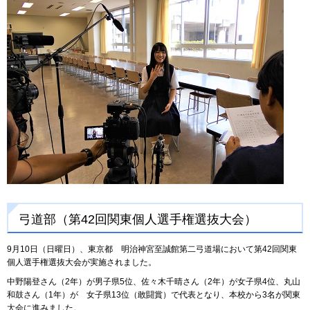
弓道部（第42回関東個人選手権選抜大会）
9月10日（日曜日）、東京都 明治神宮至誠館第二弓道場において第42回関東
個人選手権選抜大会が実施されました。
中野陽登さん（2年）が男子県5位、佐々木千晴さん（2年）が女子県4位、丸山
和鼓さん（1年）が 女子県13位（敢闘賞）で代表となり、本校から3名が関東
大会に進みました。