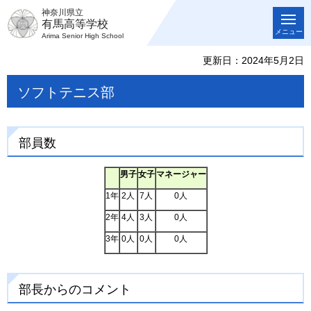
神奈川県立
有馬高等学校
メニュー
Arima Senior High School
更新日：2024年5月2日
ソフトテニス部
部員数
男子
女子
マネージャー
1年
2人
7人
0人
2年
4人
3人
0人
3年
0人
0人
0人
部長からのコメント