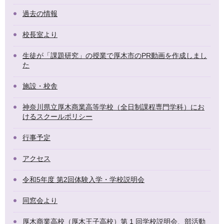
過去の情報
校長室より
生徒が「課題研究」の授業で厚木市のPR動画を作成しまし
た
施設・校舎
神奈川県立厚木商業高等学校（全日制課程専門学科）にお
けるスクールポリシー
行事予定
アクセス
令和5年度 第2回体験入学・学校説明会
同窓会より
厚木商業高校（厚木王子高校）第 1 回学校説明会、部活動