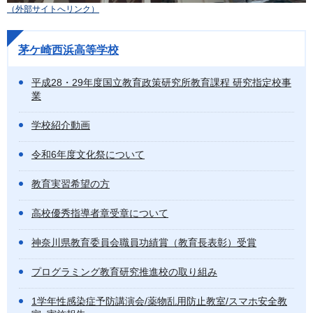
（外部サイトへリンク）
茅ケ崎西浜高等学校
平成28・29年度国立教育政策研究所教育課程 研究指定校事
業
学校紹介動画
令和6年度文化祭について
教育実習希望の方
高校優秀指導者章受章について
神奈川県教育委員会職員功績賞（教育長表彰）受賞
プログラミング教育研究推進校の取り組み
1学年性感染症予防講演会/薬物乱用防止教室/スマホ安全教