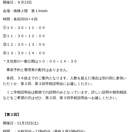
開催日：９月13日
会場：南棟２階 第１iroom
時間：各回30分×４回
①１０：３０～１１：００
②１１：３０～１２：００
③１２：３０～１３：００
④１３：３０～１４：００
＊文化祭の一般公開は１０：００～１４：３０
事前予約と整理券の配付はありません。
各回、３６組までのご案内となります。人数を超えた場合は別の回に参加い
ただくか、第２回、第３回学校説明会にお越しください。
ミニ学校説明会は動画での説明のみとなっています。詳しい説明や個別相談
などをご希望の方はぜひ、第２回、第３回学校説明会へお越しください。
【第２回】
開催日：11月15日(土)
時間 ：９時30分～11時45分（最終入場10時45分）