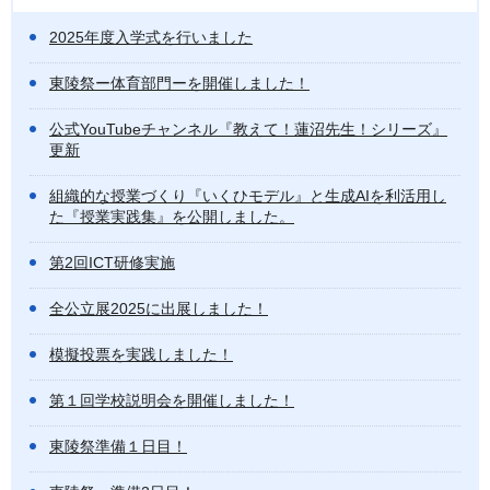
2025年度入学式を行いました
東陵祭ー体育部門ーを開催しました！
公式YouTubeチャンネル『教えて！蓮沼先生！シリーズ』
更新
組織的な授業づくり『いくひモデル』と生成AIを利活用し
た『授業実践集』を公開しました。
第2回ICT研修実施
全公立展2025に出展しました！
模擬投票を実践しました！
第１回学校説明会を開催しました！
東陵祭準備１日目！