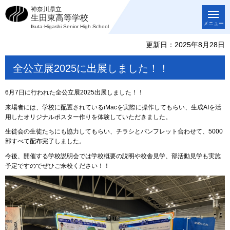
神奈川県立
生田東高等学校
メニュー
Ikuta-Higashi Senior High School
更新日：2025年8月28日
全公立展2025に出展しました！！
6月7日に行われた全公立展2025出展しました！！
来場者には、学校に配置されているiMacを実際に操作してもらい
、
生成AIを活
用したオリジナルポスター作りを体験していただきました
。
生徒会の生徒たちにも協力してもらい、チラシとパンフレット合わせて、500
0
部すべて配布完了しました。
今後、開催する学校説明会では学校概要の説明や校舎見学、
部活動見学も実施
予定ですのでぜひご来校ください！！