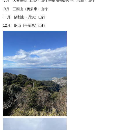
7月 大菩薩嶺（山梨）山行,合宿 会津駒ケ岳（福島）山行
9月 三頭山（奥多摩）山行
11月 鍋割山（丹沢）山行
12月 鋸山（千葉県）山行