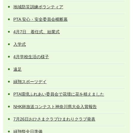
地域防災訓練ボランティア
PTA 安心・安全委員会横断幕
4月7日 着任式、始業式
入学式
4月学校生活の様子
遠足
緑翔スポーツデイ
PTA環境ふれあい委員会で花壇に花を植えました
NHK杯放送コンテスト神奈川県大会入賞報告
7月26日おひさまクラブひまわりクラブ発表
緑翔祭全日準備