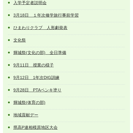
入学予定者説明会
3月18日 １年次修学旅行事前学習
ひまわりクラブ 人形劇発表
文化祭
輝城祭(文化の部) 全日準備
9月11日 授業の様子
9月12日 1年次DIG訓練
9月28日 PTAペンキ塗り
輝城祭(体育の部)
地域貢献デー
県高P連相模原地区大会