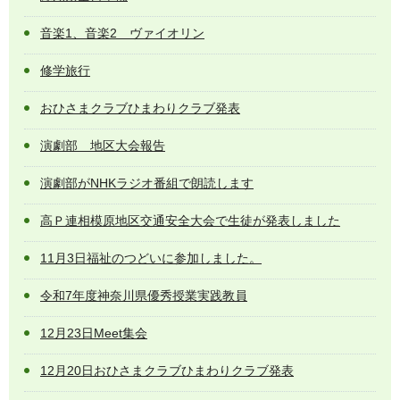
音楽1、音楽2 ヴァイオリン
修学旅行
おひさまクラブひまわりクラブ発表
演劇部 地区大会報告
演劇部がNHKラジオ番組で朗読します
高Ｐ連相模原地区交通安全大会で生徒が発表しました
11月3日福祉のつどいに参加しました。
令和7年度神奈川県優秀授業実践教員
12月23日Meet集会
12月20日おひさまクラブひまわりクラブ発表