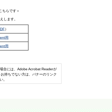
はこちらです＞
えします。
DF
）
ent用
ent用
、Adobe Acrobat Readerが
eaderをお持ちでない方は、バナーのリンク
い。