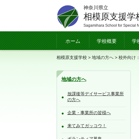
神奈川県立
相模原支援学
Sagamihara School for Special 
ホーム
学校概要
学
相模原支援学校
>
地域の方へ
> 校外向け
地域の方へ
放課後等デイサービス事業所
の方へ
企業・事業所の皆様へ
来てみてガッコウ！
ボランティア募集