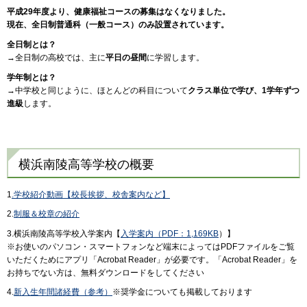
平成29年度より、健康福祉コースの募集はなくなりました。
現在、全日制普通科（一般コース）のみ設置されています。
全日制とは？
→全日制の高校では、主に
平日の昼間
に学習します。
学年制とは？
→中学校と同じように、ほとんどの科目について
クラス単位で学び、1学年ずつ
進級
します。
横浜南陵高等学校の概要
1
.学校紹介動画【校長挨拶、校舎案内など】
2.
制服＆校章の紹介
3.横浜南陵高等学校入学案内【
入学案内（PDF：1,169KB
）】
※お使いのパソコン・スマートフォンなど端末によってはPDFファイルをご覧
いただくためにアプリ「Acrobat Reader」が必要です。「Acrobat Reader」を
お持ちでない方は、無料ダウンロードをしてください
4.
新入生年間諸経費（参考）
※奨学金についても掲載しております