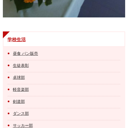
学校生活
昼食 パン販売
生徒表彰
卓球部
軽音楽部
剣道部
ダンス部
サッカー部