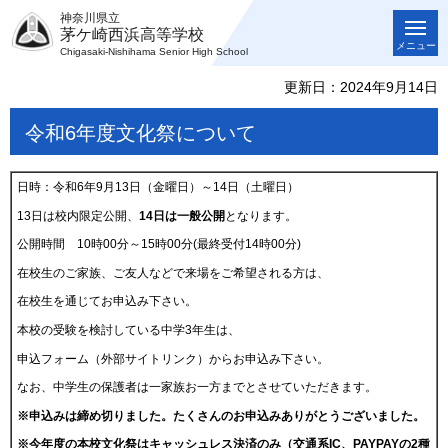
神奈川県立
茅ケ崎西浜高等学校
メニュー
Chigasaki-Nishihama Senior High School
更新日：2024年9月14日
令和6年度文化祭について
日時：令和6年9月13日（金曜日）～14日（土曜日）
13日は校内限定公開、
14日は一般公開
となります。
公開時間 10時00分～15時00分(最終受付14時00分)
在校生のご家族、ご友人などで来場をご希望される方は、
在校生を通じてお申込み下さい。
本校の受験を検討している中学3年生は、
申込フォーム（外部サイトリンク）からお申込み下さい。
なお、中学生の保護者は一家族お一方までとさせていただきます。
※申込みは締め切りました。たくさんのお申込みありがとうございました。
※今年度の本校文化祭はキャッシュレス決済のみ（交通系IC、PAYPAYの2種