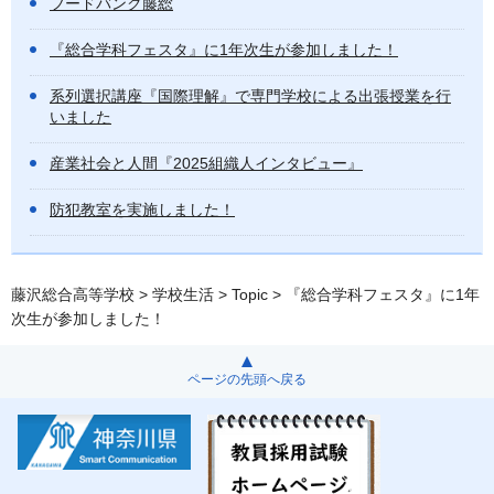
フードバンク藤総
『総合学科フェスタ』に1年次生が参加しました！
系列選択講座『国際理解』で専門学校による出張授業を行
いました
産業社会と人間『2025組織人インタビュー』
防犯教室を実施しました！
藤沢総合高等学校
>
学校生活
>
Topic
> 『総合学科フェスタ』に1年
次生が参加しました！
ページの先頭へ戻る