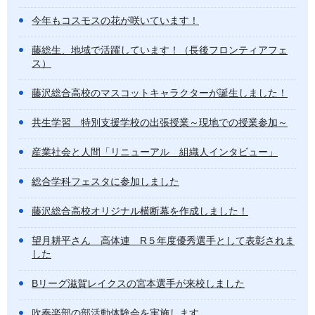
今年もコスモスの花が咲いています！
藤総生、地域で活躍しています！（長後フロンティアフェ
ス）
藤沢総合高校のマスコットキャラクターが誕生しました！
共生学習 特別支援学校の出張授業～現地での授業参加～
産業社会と人間「リニューアル 組織人インタビュー」
総合学科フェスタに参加しました
藤沢総合高校オリジナル横断幕を作成しました！
望月耕平さん 高体連 R５年度優秀選手として表彰されま
した
Bリーグ滋賀レイクスの宮本選手が来校しました
吹奏楽部の部活動体験会を実施します