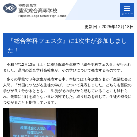
神奈川県立
藤沢総合高等学校
メニュー
Fujisawa-Sogo Senior High School
更新日：2025年12月18日
『総合学科フェスタ』に1次生が参加しまし
た！
令和7年12月13日（土）に横須賀総合高校で『総合学科フェスタ』が行われ
ました。県内の総合学科高校生が、その学びについて発表するものです。
多くの学校で３年次生が発表する中、本校では１年次生２名が「産業社会と
人間」「外国につながる生徒の学び」について発表しました。どちらも普段の
学びが良く分かるとともに、生徒がその学びから感じていることにも触れら
れ、先輩に引けを取らない良い内容でした。取り組みを通じて、生徒の成長に
つながることも期待しています。