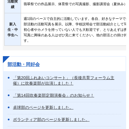
活動実
翡翠祭での作品展示、体育祭での写真撮影、撮影講習会（夏休み）
績
週1回のペースで自主的に活動しています。各自、好きなテーマで
新入
部活動の活動写真を展示。以降、学校説明会で部活動紹介として写
生・中
初心者やカメラを持っていない人でも大歓迎です、とりあえずは携
学生へ
写真に興味のある人はぜひ見に来てください。他の部活との掛け持
す。
部活動・同好会
「第20回ふれあいコンサート」（長後共育フォーラム主
催）に吹奏楽部が出演しました！
「第14回吹奏楽部定期演奏会」のお知らせ！
卓球部のページを更新しました。
ボランティア部のページを更新しました。