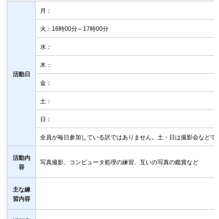
月：
火：16時00分～17時00分
水：
木：
活動日
金：
土：
日：
全員が毎日参加している訳ではありません。土・日は撮影会などで
活動内
写真撮影、コンピュータ処理の練習、互いの写真の鑑賞など
容
主な練
習内容