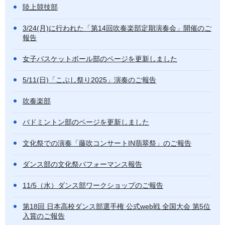
陸上競技部
3/24(月)に行われた「第14回吹奏楽部定期演奏会」開催のご
報告
女子バスケットボール部のページを更新しました
5/11(日)「こぶし祭り2025」演奏のご報告
吹奏楽部
バドミントン部のページを更新しました
文化祭での演奏「藤吹コンサートIN翡翠祭」のご報告
ダンス部の文化祭パフォーマンス報告
11/5（水）ダンス部ワークショップのご報告
第18回 日本高校ダンス部選手権 公式web戦 全国大会 第5位
入賞のご報告