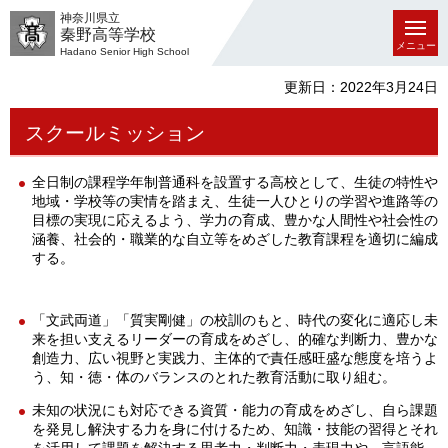
神奈川県立
秦野高等学校
メニュー
Hadano Senior High School
更新日：2022年3月24日
スクールミッション
全日制の課程学年制普通科を設置する高校として、生徒の特性や
地域・学校等の実情を踏まえ、生徒一人ひとりの学習や進路等の
目標の実現に応えるよう、学力の育成、豊かな人間性や社会性の
涵養、社会的・職業的な自立等をめざした教育課程を適切に編成
する。
「文武両道」「質実剛健」の校訓のもと、時代の変化に適応し未
来を担い支えるリーダーの育成をめざし、的確な判断力、豊かな
創造力、広い視野と実践力、主体的で責任感旺盛な態度を培うよ
う、知・徳・体のバランスのとれた教育活動に取り組む。
未知の状況にも対応できる資質・能力の育成をめざし、自ら課題
を発見し解決する力を身に付けるため、知識・技能の習得とそれ
を活用して課題を解決する思考力・判断力・表現力や、言語能