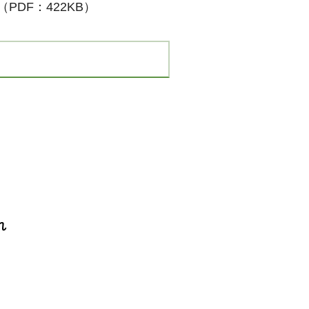
PDF：422KB）
れ