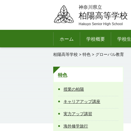
神奈川県立
柏陽高等学校
Hakuyo Senior High School
ホーム
学校概要
学校
柏陽高等学校
>
特色
> グローバル教育
特色
授業の柏陽
キャリアアップ講座
実力アップ講習
海外修学旅行