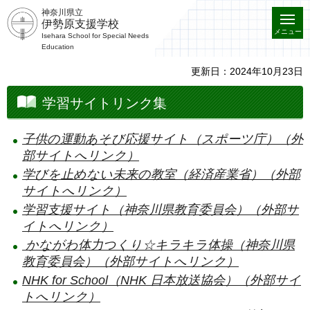
神奈川県立
伊勢原支援学校
メニュー
Isehara School for Special Needs
Education
更新日：2024年10月23日
学習サイトリンク集
子供の運動あそび応援サイト（スポーツ庁）（外
部サイトへリンク）
学びを止めない未来の教室（経済産業省）（外部
サイトへリンク）
学習支援サイト（神奈川県教育委員会）（外部サ
イトへリンク）
かながわ体力つくり☆キラキラ体操（神奈川県
教育委員会）（外部サイトへリンク）
NHK for School（NHK 日本放送協会）（外部サイ
トへリンク）