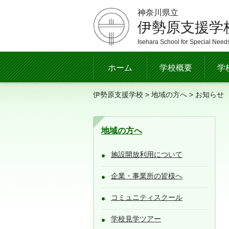
神奈川県立
伊勢原支援学
Isehara School for Special Need
ホーム
学校概要
学
伊勢原支援学校
>
地域の方へ
> お知らせ
地域の方へ
施設開放利用について
企業・事業所の皆様へ
コミュニティスクール
学校見学ツアー