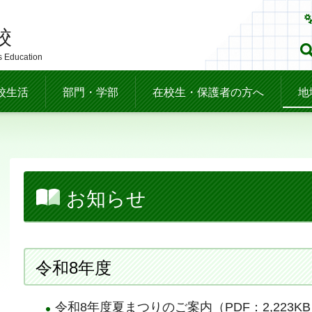
校
s Education
校生活
部門・学部
在校生・保護者の方へ
地
お知らせ
令和8年度
令和8年度夏まつりのご案内（PDF：2,223K