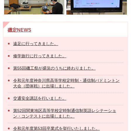
磯定NEWS
遠足に行ってきました。
修学旅行に行ってきました。
第55回磯工祭が盛況のうちに終わりました。
令和元年度神奈川県高等学校定時制・通信制バドミントン
大会（団体戦）に出場しました。
交通安全講話を行いました。
第52回関東地区高等学校定時制通信制英語レシテーショ
ン・コンテストに出場しました。
令和元年度第53回卒業式を挙行いたしました。